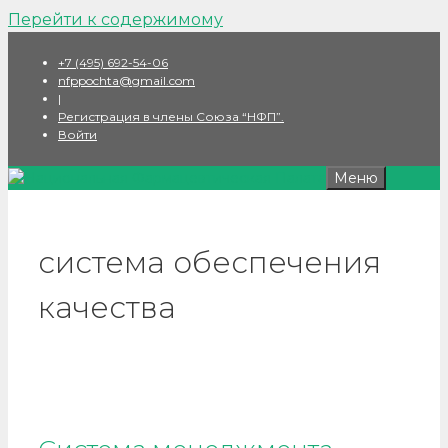
Перейти к содержимому
+7 (495) 692-54-06
nfppochta@gmail.com
|
Регистрация в члены Союза “НФП”.
Войти
Меню
система обеспечения
качества