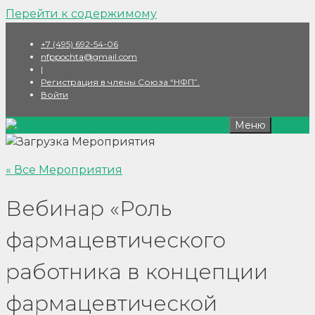
Перейти к содержимому
+7 (495) 692-54-06
nfppochta@gmail.com
|
Регистрация в члены Союза “НФП”.
Войти
Меню
« Все Мероприятия
Вебинар «Роль
фармацевтического
работника в концепции
фармацевтической