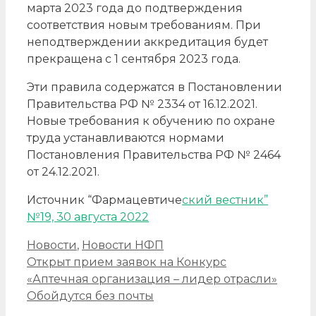
марта 2023 года до подтверждения
соответствия новым требованиям. При
неподтверждении аккредитация будет
прекращена с 1 сентября 2023 года.
Эти правила содержатся в Постановлении
Правительства РФ № 2334 от 16.12.2021.
Новые требования к обучению по охране
труда устанавливаются нормами
Постановления Правительства РФ № 2464
от 24.12.2021.
Источник “Фармацевтиче
ский вестник”
№19, 30 августа 2022
Рубрики
Новости
,
Новости НФП
Навигация
Открыт прием заявок на Конкурс
записи
«Аптечная организация – лидер отрасли»
Обойдутся без почты