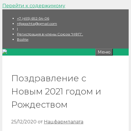
Перейти к содержимому
+7 (495) 692-54-06
nfppochta@gmail.com
|
Регистрация в члены Союза “НФП”.
Войти
Меню
Поздравление с
Новым 2021 годом и
Рождеством
25/12/2020
от
Нацфармпалата