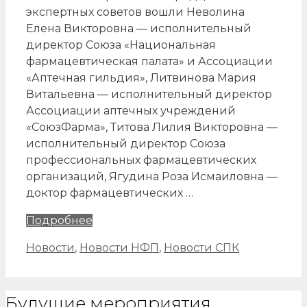
экспертных советов вошли Неволина
Елена Викторовна — исполнительный
директор Союза «Национальная
фармацевтическая палата» и Ассоциации
«Аптечная гильдия», Литвинова Мария
Витальевна — исполнительный директор
Ассоциации аптечных учреждений
«СоюзФарма», Титова Лилия Викторовна —
исполнительный директор Союза
профессиональных фармацевтических
организаций, Ягудина Роза Исмаиловна —
доктор фармацевтических …
Объявлены
Подробнее
составы
Рубрики
Новости
,
Новости НФП
,
Новости СПК
экспертных
советов
при
Будущие мероприятия
ФАС