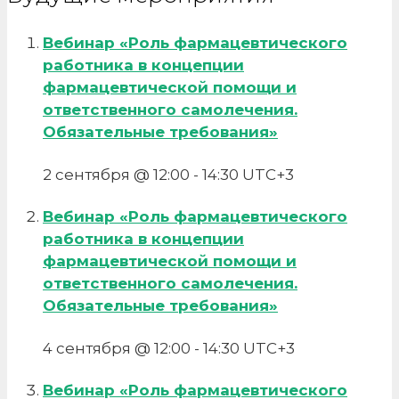
по
развитию
Вебинар «Роль фармацевтического
конкуренции
работника в концепции
на
фармацевтической помощи и
товарных
ответственного самолечения.
рынках
Обязательные требования»
лекарственных
средств
2 сентября @ 12:00
-
14:30
UTC+3
и
биологически
Вебинар «Роль фармацевтического
активных
работника в концепции
добавок
фармацевтической помощи и
и
ответственного самолечения.
по
Обязательные требования»
развитию
конкуренции
4 сентября @ 12:00
-
14:30
UTC+3
в
сфере
Вебинар «Роль фармацевтического