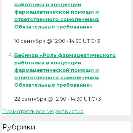
медицинского
работника в концепции
и
фармацевтической помощи и
фармацевтического
ответственного самолечения.
образования
Обязательные требования»
10 сентября @ 12:00
-
14:30
UTC+3
Вебинар «Роль фармацевтического
работника в концепции
фармацевтической помощи и
ответственного самолечения.
Обязательные требования»
22 сентября @ 12:00
-
14:30
UTC+3
Посмотреть все Мероприятия
Рубрики