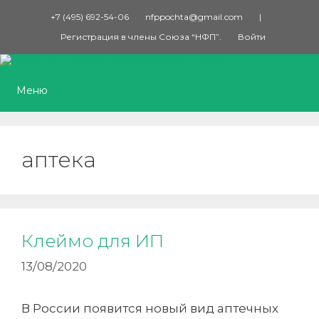
Перейти
+7 (495) 692-54-06
nfppochta@gmail.com
|
к
Регистрация в члены Союза “НФП”.
Войти
содержимому
Меню
аптека
Клеймо для ИП
13/08/2020
В России появится новый вид аптечных