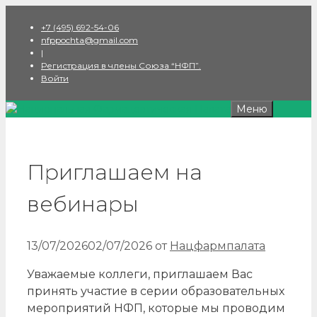
Перейти
+7 (495) 692-54-06
к
nfppochta@gmail.com
содержимому
|
Регистрация в члены Союза “НФП”.
Войти
Меню
Приглашаем на
вебинары
13/07/2026
02/07/2026
от
Нацфармпалата
Уважаемые коллеги, приглашаем Вас
принять участие в серии образовательных
мероприятий НФП, которые мы проводим