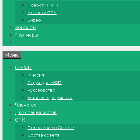
Новости НФП
Новости СПК
Видео
Контакты
Партнеры
Меню
О НФП
Миссия
Структура НФП
Руководство
Уставные документы
Членство
Для специалистов
СПК
Положение о Совете
Состав совета