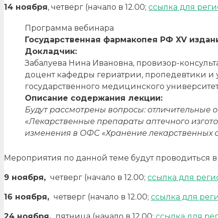
14 ноября
, четверг (начало в 12.00;
ссылка для рег
Программа вебинара
Государственная фармакопея РФ XV издан
Докладчик:
Забалуева Нина Ивановна, провизор-консульт
доцент кафедры гериатрии, пропедевтики и 
государственного медицинского университе
Описание содержания лекции:
Будут рассмотрены вопросы:
отличительные ос
«Лекарственные препараты аптечного изготов
изменения в ОФС «Хранение лекарственных с
Мероприятия по данной теме будут проводиться в
9 ноября,
четверг (начало в 12.00;
ссылка для рег
16 ноября,
четверг (начало в 12.00;
ссылка для рег
24 ноября,
пятница (начало в 12.00;
ссылка для ре