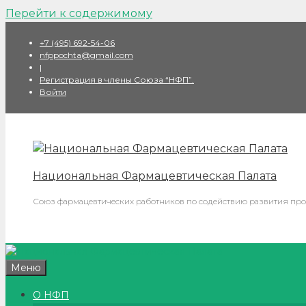
Перейти к содержимому
+7 (495) 692-54-06
nfppochta@gmail.com
|
Регистрация в члены Союза “НФП”.
Войти
Национальная Фармацевтическая Палата
Союз фармацевтических работников по содействию развития про
Меню
О НФП