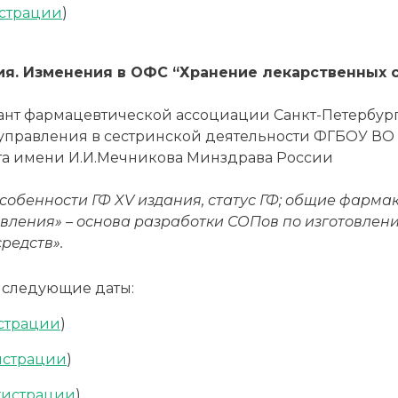
истрации
)
ия. Изменения в ОФС “Хранение лекарственных 
ант фармацевтической ассоциации Санкт-Петербург
управления в сестринской деятельности ФГБОУ ВО
та имени И.И.Мечникова Минздрава России
обенности ГФ XV издания, статус ГФ;
общие фармак
ления» – основа разработки СОПов по изготовлени
редств».
 следующие даты:
истрации
)
истрации
)
гистрации
)