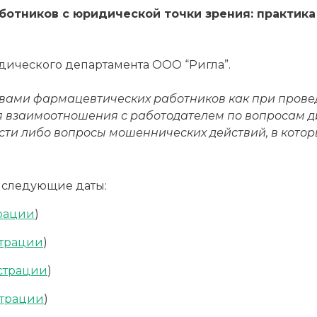
ботников с юридической точки зрения: практика
ического департамента ООО “Ригла”.
авами фармацевтических работников как при пров
чая взаимоотношения с работодателем по вопросам
сти либо вопросы мошеннических действий, в котор
 следующие даты:
трации
)
страции
)
страции
)
страции
)