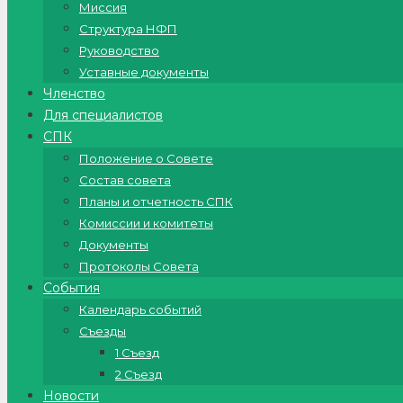
Миссия
Структура НФП
Руководство
Уставные документы
Членство
Для специалистов
СПК
Положение о Совете
Состав совета
Планы и отчетность СПК
Комиссии и комитеты
Документы
Протоколы Совета
События
Календарь событий
Съезды
1 Съезд
2 Съезд
Новости