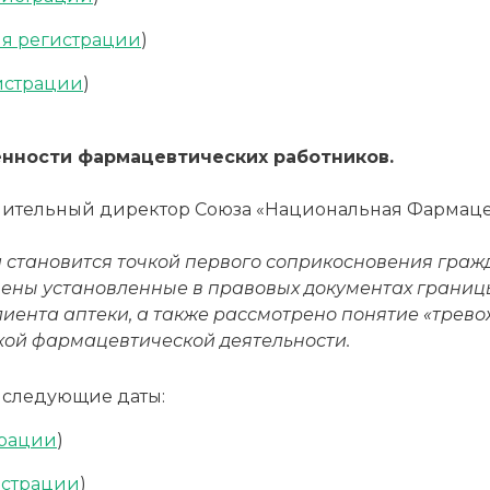
ля регистрации
)
истрации
)
нности фармацевтических работников.
лнительный директор Союза «Национальная Фармаце
 становится точкой первого соприкосновения граж
чены установленные в правовых документах границ
лиента аптеки, а также рассмотрено понятие «трев
кой фармацевтической деятельности.
 следующие даты:
трации
)
истрации
)