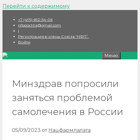
Перейти к содержимому
+7 (495) 692-54-06
nfppochta@gmail.com
|
Регистрация в члены Союза “НФП”.
Войти
Меню
Минздрав попросили
заняться проблемой
самолечения в России
05/09/2023
от
Нацфармпалата