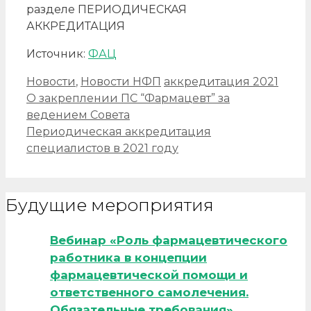
разделе ПЕРИОДИЧЕСКАЯ
АККРЕДИТАЦИЯ
Источник:
ФАЦ
Рубрики
Метки
Новости
,
Новости НФП
аккредитация 2021
Навигация
О закреплении ПС “Фармацевт” за
записи
ведением Совета
Периодическая аккредитация
специалистов в 2021 году
Будущие мероприятия
Вебинар «Роль фармацевтического
работника в концепции
фармацевтической помощи и
ответственного самолечения.
Обязательные требования»