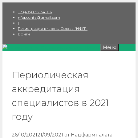
Перейти
+7 (495) 692-54-06
к
nfppochta@gmail.com
содержимому
|
Регистрация в члены Союза “НФП”.
Войти
Меню
Периодическая
аккредитация
специалистов в 2021
году
26/10/2021
21/09/2021
от
Нацфармпалата