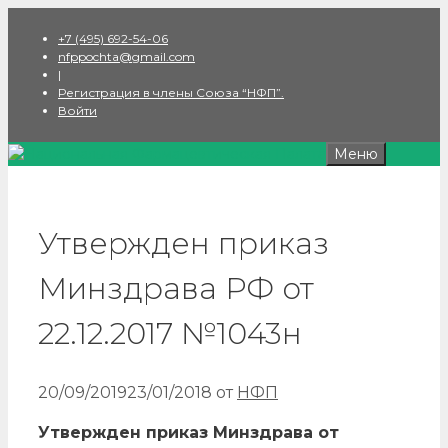
Перейти
+7 (495) 692-54-06
к
nfppochta@gmail.com
содержимому
|
Регистрация в члены Союза “НФП”.
Войти
Меню
Утвержден приказ
Минздрава РФ от
22.12.2017 №1043н
20/09/2019
23/01/2018
от
НФП
Утвержден приказ Минздрава от