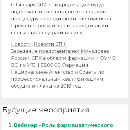
С 1 января 2021 г. аккредитации будут
подлежать иные лица, не прошедшие
процедуру аккредитации специалистов.
Прежние сроки и этапы аккредитации
специалистов утратили силу.
Рубрики
Новости
,
Новости СПК
Навигация
Заседание представителей Минздрава
записи
России, СПК в области фармации и ФУМО
ВО по УГСН 33.00.00 Фармация
Национальное Агентство и Советы по
профессиональным квалификациям
обсудили планы на 2018 год
Будущие мероприятия
Вебинар «Роль фармацевтического