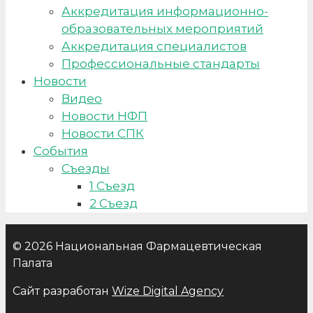
Аккредитация информационно-
образовательных мероприятий
Аккредитация специалистов
Профессиональные стандарты
Новости
Видео
Новости НФП
Новости СПК
События
Съезды
1 Съезд
2 Съезд
© 2026 Национальная Фармацевтическая
Палата
Сайт разработан
Wize Digital Agency