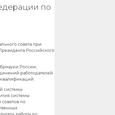
едерации по
ального совета при
Президента Российского
обрнауки России,
единений работодателей
я квалификаций.
ой системы
вития системы
 советов по
твенных
льтаты работы по