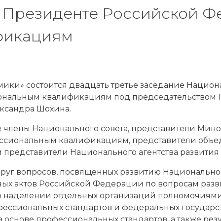
и Президенте Российской Ф
фикациям
мики» состоится двадцать третье заседание Национ
нальным квалификациям под председательством 
ксандра Шохина.
е члены Национального совета, представители Мин
ессиональным квалификациям, представители объ
и представители Национального агентства развити
круг вопросов, посвященных развитию Национальн
ных актов Российской Федерации по вопросам раз
 наделении отдельных организаций полномочиями
ессиональных стандартов и федеральных государс
 основе профессиональных стандартов, а также резу