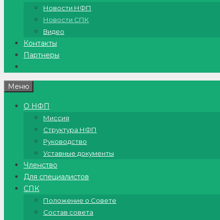
Новости НФП
Новости СПК
Видео
Контакты
Партнеры
Меню
О НФП
Миссия
Структура НФП
Руководство
Уставные документы
Членство
Для специалистов
СПК
Положение о Совете
Состав совета