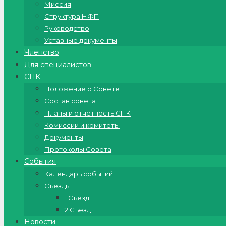
Миссия
Структура НФП
Руководство
Уставные документы
Членство
Для специалистов
СПК
Положение о Совете
Состав совета
Планы и отчетность СПК
Комиссии и комитеты
Документы
Протоколы Совета
События
Календарь событий
Съезды
1 Съезд
2 Съезд
Новости