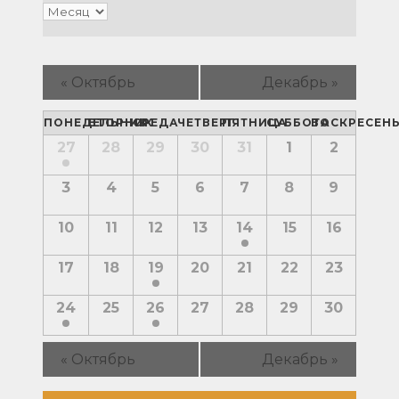
Мероприятия
навигации
«
Октябрь
Декабрь
»
Календарь
ПОНЕДЕЛЬНИК
ВТОРНИК
СРЕДА
ЧЕТВЕРГ
ПЯТНИЦА
СУББОТА
ВОСКРЕСЕН
Календарь
27
28
29
30
31
1
2
Мероприятия
Мероприятия
3
4
5
6
7
8
9
10
11
12
13
14
15
16
17
18
19
20
21
22
23
24
25
26
27
28
29
30
«
Октябрь
Декабрь
»