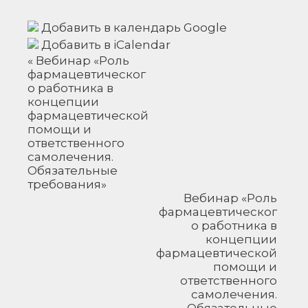
Добавить в календарь Google
Добавить в iCalendar
Н
«
Вебинар «Роль
фармацевтическог
а
о работника в
в
концепции
и
фармацевтической
г
помощи и
а
ответственного
самолечения.
ц
Обязательные
и
требования»
я
Вебинар «Роль
М
фармацевтическог
е
о работника в
концепции
р
фармацевтической
о
помощи и
п
ответственного
р
самолечения.