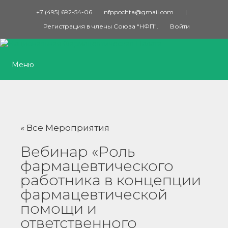
Перейти
+7 (495) 692-54-06
nfppochta@gmail.com
|
к
Регистрация в члены Союза “НФП”.
Войти
содержимому
Меню
« Все Мероприятия
Вебинар «Роль
фармацевтического
работника в концепции
фармацевтической
помощи и
ответственного