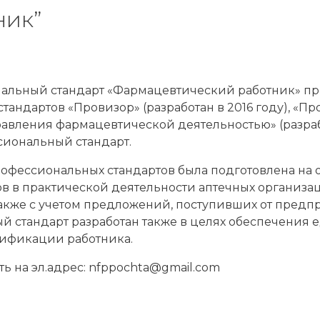
ник”
альный стандарт «Фармацевтический работник» пр
ндартов «Провизор» (разработан в 2016 году), «Пр
управления фармацевтической деятельностью» (разраб
сиональный стандарт.
фессиональных стандартов была подготовлена на о
в в практической деятельности аптечных организа
также с учетом предложений, поступивших от предп
 стандарт разработан также в целях обеспечения 
лификации работника.
 на эл.адрес: nfppochta@gmail.com