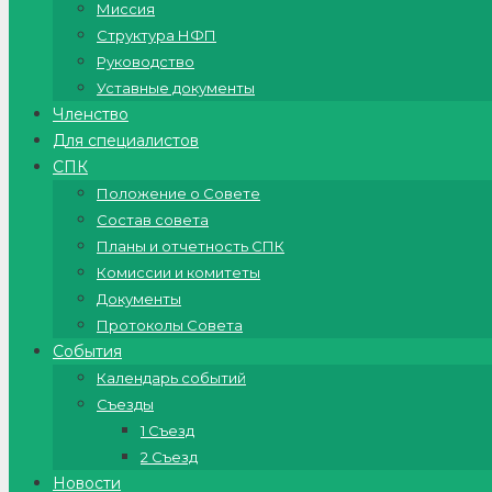
Миссия
Структура НФП
Руководство
Уставные документы
Членство
Для специалистов
СПК
Положение о Совете
Состав совета
Планы и отчетность СПК
Комиссии и комитеты
Документы
Протоколы Совета
События
Календарь событий
Съезды
1 Съезд
2 Съезд
Новости