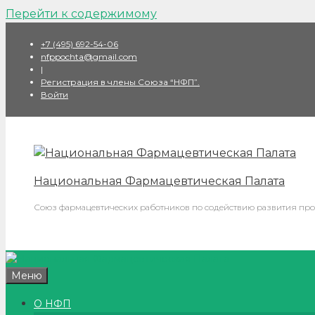
Перейти к содержимому
+7 (495) 692-54-06
nfppochta@gmail.com
|
Регистрация в члены Союза “НФП”.
Войти
Национальная Фармацевтическая Палата
Союз фармацевтических работников по содействию развития про
Меню
О НФП