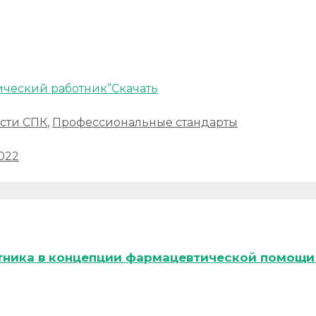
ический работник”
Скачать
сти СПК
,
Профессиональные стандарты
022
тника в концепции фармацевтической помощи 