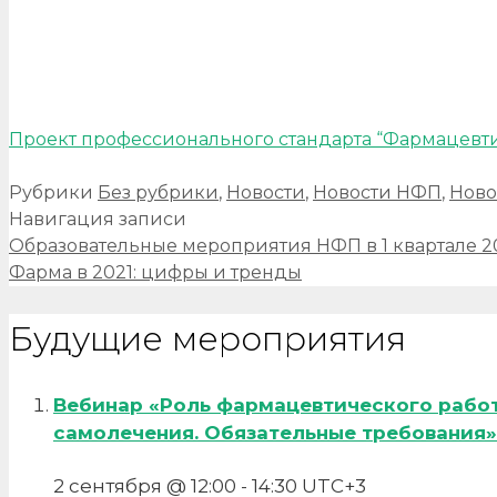
Проект профессионального стандарта “Фармацевт
Рубрики
Без рубрики
,
Новости
,
Новости НФП
,
Ново
Навигация записи
Образовательные мероприятия НФП в 1 квартале 2
Фарма в 2021: цифры и тренды
Будущие мероприятия
Вебинар «Роль фармацевтического рабо
самолечения. Обязательные требования»
2 сентября @ 12:00
-
14:30
UTC+3