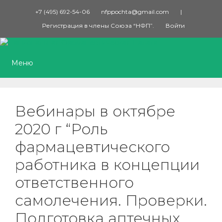
Перейти
+7 (495) 692-54-06
nfppochta@gmail.com
|
к
Регистрация в члены Союза “НФП”.
Войти
содержимому
Меню
Вебинары в октябре
2020 г “Роль
фармацевтического
работника в концепции
ответственного
самолечения. Проверки.
Подготовка аптечных