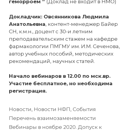
геморроем ”
(Доклад не входит в НМО)
Докладчик: Овсянникова Людмила
Анатольевна
, контент-менеджер Байер
CH, к.м.н., доцент с 30-и летним
преподавательским стажем на кафедре
фармакологии ПМГМУ им. И.М. Сеченова,
автор учебных пособий, методических
рекомендаций, научных статей.
Начало вебинаров в 12.00 по мск.вр.
Участие бесплатное, но необходима
регистрация.
Рубрики
Новости
,
Новости НФП
,
События
Навигация
Перечень взаимозаменяемости
записи
Вебинары в ноябре 2020. Допуск к