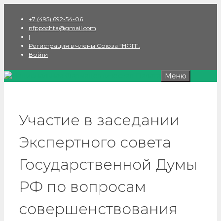
Перейти
+7 (495) 692-54-06
к
nfppochta@gmail.com
содержимому
|
Регистрация в члены Союза “НФП”.
Войти
Меню
Участие в заседании
Экспертного совета
Государственной Думы
РФ по вопросам
совершенствования