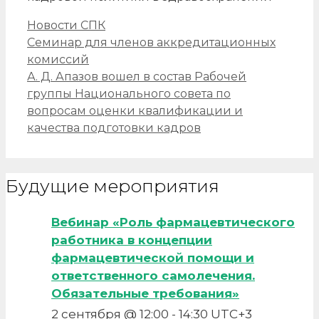
Рубрики
Новости СПК
Навигация
Семинар для членов аккредитационных
записи
комиссий
А. Д. Апазов вошел в состав Рабочей
группы Национального совета по
вопросам оценки квалификации и
качества подготовки кадров
Будущие мероприятия
Вебинар «Роль фармацевтического
работника в концепции
фармацевтической помощи и
ответственного самолечения.
Обязательные требования»
2 сентября @ 12:00
-
14:30
UTC+3