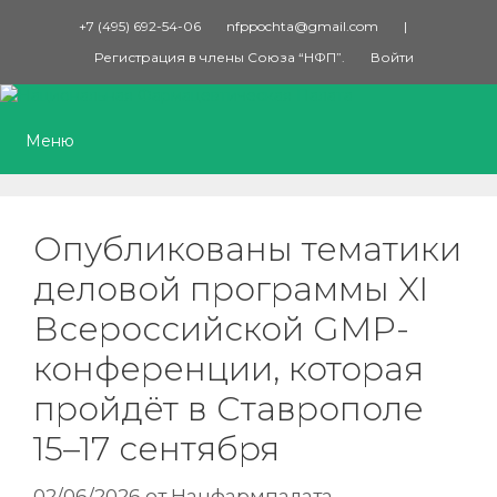
Перейти
+7 (495) 692-54-06
nfppochta@gmail.com
|
к
Регистрация в члены Союза “НФП”.
Войти
содержимому
Меню
Опубликованы тематики
деловой программы XI
Всероссийской GMP-
конференции, которая
пройдёт в Ставрополе
15–17 сентября
02/06/2026
от
Нацфармпалата