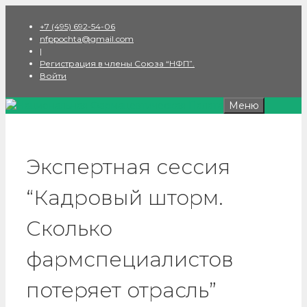
Перейти
+7 (495) 692-54-06
к
nfppochta@gmail.com
содержимому
|
Регистрация в члены Союза “НФП”.
Войти
Меню
Экспертная сессия
“Кадровый шторм.
Сколько
фармспециалистов
потеряет отрасль”