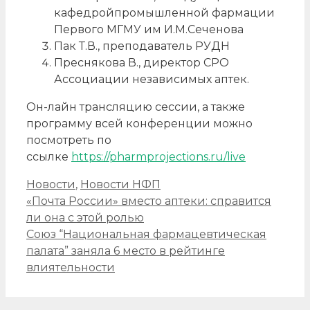
кафедройпромышленной фармации
Первого МГМУ им И.М.Сеченова
Пак Т.В., преподаватель РУДН
Преснякова В., директор СРО
Ассоциации независимых аптек.
Он-лайн трансляцию сессии, а также
программу всей конференции можно
посмотреть по
ссылке
https://pharmprojections.ru/live
Рубрики
Новости
,
Новости НФП
Навигация
«Почта России» вместо аптеки: справится
записи
ли она с этой ролью
Союз “Национальная фармацевтическая
палата” заняла 6 место в рейтинге
влиятельности