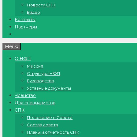
Новости СПК
Видео
Контакты
Партнеры
Меню
О НФП
Миссия
Структура НФП
Руководство
Уставные документы
Членство
Для специалистов
СПК
Положение о Совете
Состав совета
Планы и отчетность СПК