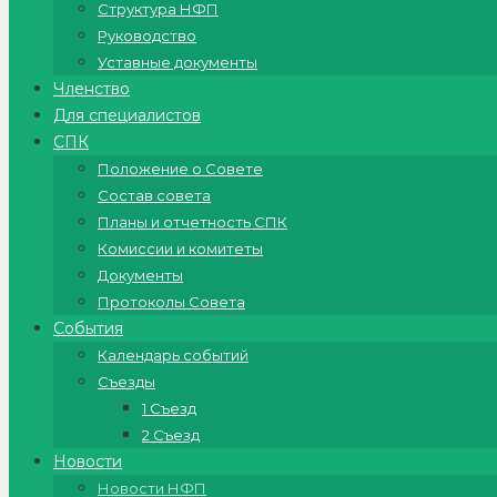
Структура НФП
Руководство
Уставные документы
Членство
Для специалистов
СПК
Положение о Совете
Состав совета
Планы и отчетность СПК
Комиссии и комитеты
Документы
Протоколы Совета
События
Календарь событий
Съезды
1 Съезд
2 Съезд
Новости
Новости НФП