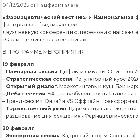
04/12/2025
от
Нацфармпалата
«Фармацевтический вестник» и Национальная 
фармрынка, объединяющее
двухдневную конференцию, церемонию награжден
«Фармацевтического вестника».
В ПРОГРАММЕ МЕРОПРИЯТИЯ
19 февраля
–
Пленарная сессия
. Цифры и смыслы. От итогов 
–
Стратегическая сессия
. Регуляторный курс-202
–
Открытый диалог
. Маркетинговый куш. Бэк-мар
–
Дебат-сессия
. БАД — турбулентность. Рынок на 
– Тренд-сессия. Онлайн VS Оффлайн. Трансформац
–
Торжественный ужин
. Церемония награждения
празднование дня рождения «Фармацевтического
20 февраля
–
Экспертная сессия
. Кадровый шторм. Сколько ф