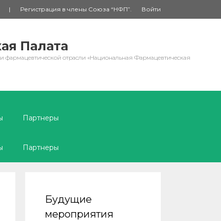
|
Регистрация в члены Союза “НФП”.
Войти
ая Палата
 и фармацевтической отрасли «Национальная Фармацевтическая
ы
Партнеры
ы
Партнеры
Будущие
мероприятия