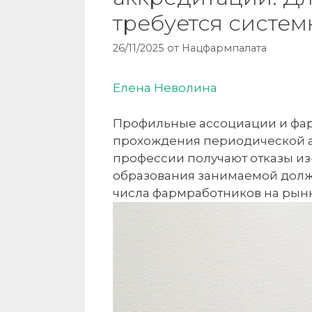
требуется систе
26/11/2025
от
Нацфармпалата
Елена Неволина
Профильные ассоциации и фар
прохождения периодической а
профессии получают отказы из
образования занимаемой долж
числа фармработников на рынк