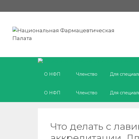
Перейти
к
содержимому
О НФП
Членство
Для специал
О НФП
Членство
Для специал
Что делать с лави
аккредитации. Д