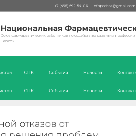
+7 (495) 692-54-06
nfppochta@gmail.com
Национальная Фармацевтическ
Союз фармацевтических работников по содействию развития профессии
Палата»
истов
СПК
События
Новости
Контакт
истов
СПК
События
Новости
Контакт
ной отказов от
ля решения проблем