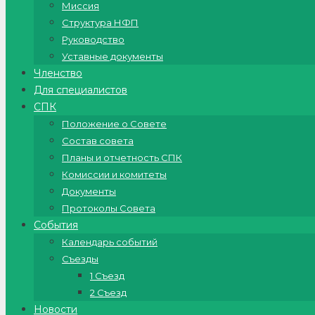
Миссия
Структура НФП
Руководство
Уставные документы
Членство
Для специалистов
СПК
Положение о Совете
Состав совета
Планы и отчетность СПК
Комиссии и комитеты
Документы
Протоколы Совета
События
Календарь событий
Съезды
1 Съезд
2 Съезд
Новости