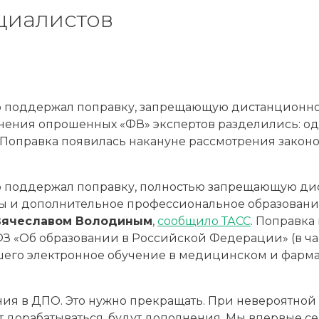
циалистов
ю поддержал поправку, запрещающую дистанционно
Мнения опрошенных «ФВ» экспертов разделились: 
 Поправка появилась накануне рассмотрения законо
ю поддержал поправку, полностью запрещающую ди
узы и дополнительное профессиональное образован
Вячеславом Володиным
,
сообщило ТАСС
. Поправка
З «Об образовании в Российской Федерации» (в ча
шего электронное обучение в медицинском и фарм
ия в ДПО. Это нужно прекращать. При невероятно
т дорабатываться, будут дополнения. Мы впервые с