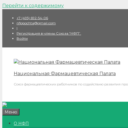
Перейти к содержимому
+7 (495) 692-54-06
nfppochta@gmail.com
|
Регистрация в члены Союза “НФП”.
Войти
Национальная Фармацевтическая Палата
Союз фармацевтических работников по содействию развития про
Меню
О НФП