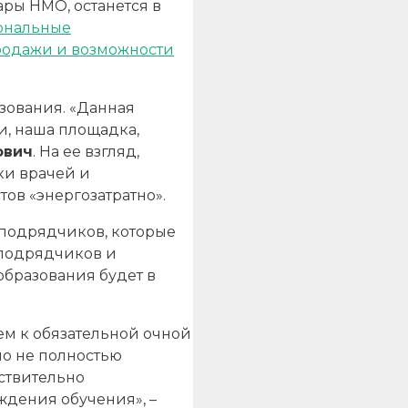
ары НМО, останется в
иональные
продажи и возможности
зования. «Данная
и, наша площадка,
ович
. На ее взгляд,
ки врачей и
ов «энергозатратно».
 подрядчиков, которые
 подрядчиков и
образования будет в
ем к обязательной очной
но не полностью
ствительно
ждения обучения», –