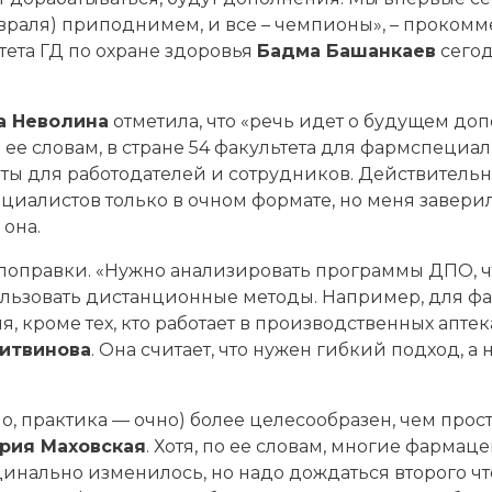
 февраля) приподнимем, и все – чемпионы», – проко
ета ГД по охране здоровья
Бадма Башанкаев
сегод
а Неволина
отметила, что «речь идет о будущем до
е словам, в стране 54 факультета для фармспециал
аты для работодателей и сотрудников. Действительно
алистов только в очном формате, но меня заверили
 она.
поправки. «Нужно анализировать программы ДПО, чт
ользовать дистанционные методы. Например, для 
кроме тех, кто работает в производственных аптеках
итвинова
. Она считает, что нужен гибкий подход, 
 практика — очно) более целесообразен, чем прост
рия Маховская
. Хотя, по ее словам, многие фармац
динально изменилось, но надо дождаться второго чт