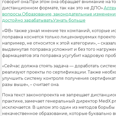
говорит она.При этом она обращает внимание на т
дистанционном формате, так как это не ДПО».
Аптек
вопросы.Образование, законодательные изменения
достойно зарабатыватьУзнать больше
«ФВ» также узнал мнение тех компаний, которые 
поправка коснется только лицензируемых проекто
например, не относится к этой категории», – ска
выдвинутая поправка усложнит и без того нагруже
фармацевтов эта поправка усугубит кадровую проб
«Сейчас должна стоять задача — доработать систе
реализуют проекты по сертификации. Также необ
улучшить систему контроля получения сертификато
разы выше», – считает она.
Пока текст законопроекта не запрещает дистанцио
практике, замечает генеральный директор MedX.p
исключается. В целом это один из методов борьбы
некачественное образование, которые буквально 