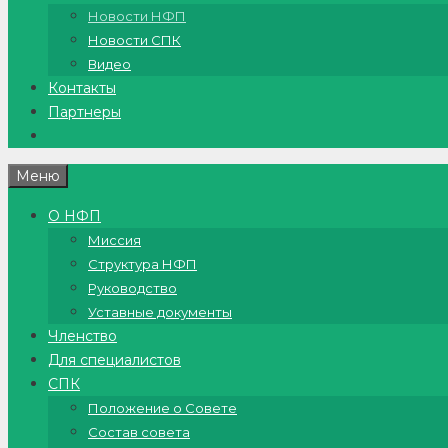
Новости НФП
Новости СПК
Видео
Контакты
Партнеры
Меню
О НФП
Миссия
Структура НФП
Руководство
Уставные документы
Членство
Для специалистов
СПК
Положение о Совете
Состав совета