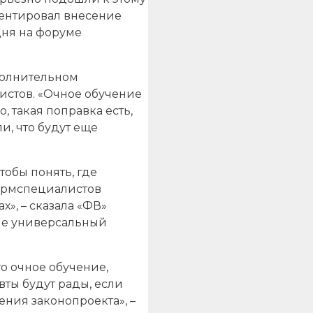
мментировал внесение
ня на форуме
полнительном
истов. «Очное обучение
, такая поправка есть,
, что будут еще
обы понять, где
фармспециалистов
», – сказала «ФВ»
а не универсальный
о очное обучение,
евты будут рады, если
ения законопроекта», –