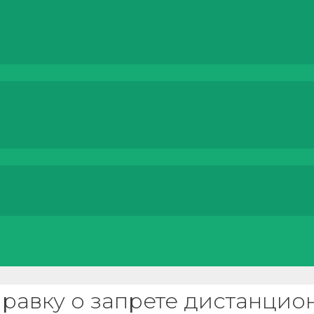
равку о запрете дистанцио