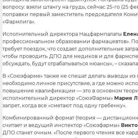
вопросу: взяли штангу на грудь, сейчас 25-го (25
поправки первый заместитель председателя Комит
«Фармлига».
Исполнительный директора Нацфармпалаты
Елен
профессиональном образовании фармацевтов». По е
требует поездок, что создает дополнительные затр
чтобы проводить ДПО для медиков и для фармспеци
обсуждать, будут отрабатываться нюансы», – сказала
В «Союзфарме» также не спешат делать выводы из 
необходимо личное присутствие, а где можно исп
повышение квалификации — это в основном теория, 
исполнительный директор «СоюзФармы»
Мария Л
запрет, когда все «сметают под одну гребенку».
Комбинированный формат (теория — дистанционно,
считает и ведущий инспектор «Союзфармы»
Викто
ДПО станет очным. «После первого чтения все кар