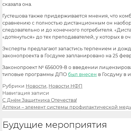
сказала она.
Густешова также придерживается мнения, что ком
сравнению с полностью дистанционным он наоборот
следовательно и до конечного потребителя. «Дист
«дотянуться» до тех преподавателей, у которых в о
Эксперты предлагают запастись терпением и дожд
законопроекта в Госдуме запланировано на 25 февр
Законопроект № 656009-8 о введении лицензирова
типовые программы ДПО
был внесен
в Госдуму в и
Рубрики
Новости
,
Новости НФП
Навигация записи
С Днём Защитника Отечества!
Аптеки – элемент системы профилактической ме
Будущие мероприятия