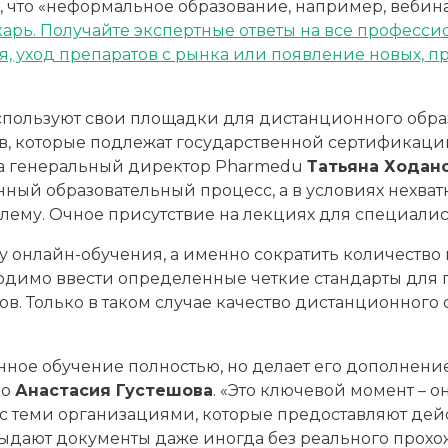
о, что «неформальное образование, например, вебин
арь. Получайте экспертные ответы на все професс
, уход препаратов с рынка или появление новых, 
используют свои площадки для дистанционного обра
в, которые подлежат государственной сертификаци
зала генеральный директор Pharmedu
Татьяна Ходан
нный образовательный процесс, а в условиях нехват
лему. Очное присутствие на лекциях для специалист
му онлайн-обучения, а именно сократить количество
ходимо ввести определенные четкие стандарты для
в. Только в таком случае качество дистанционного 
нное обучение полностью, но делает его дополнени
ro
Анастасия Густешова
. «Это ключевой момент – о
 с теми организациями, которые предоставляют дей
выдают документы даже иногда без реального прохо