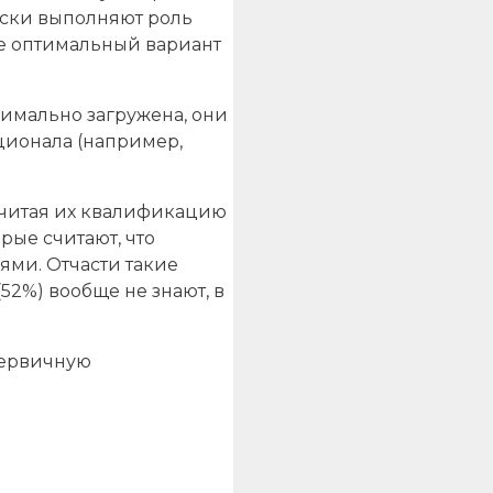
ески выполняют роль
ее оптимальный вариант
симально загружена, они
ционала (например,
считая их квалификацию
рые считают, что
ми. Отчасти такие
52%) вообще не знают, в
первичную