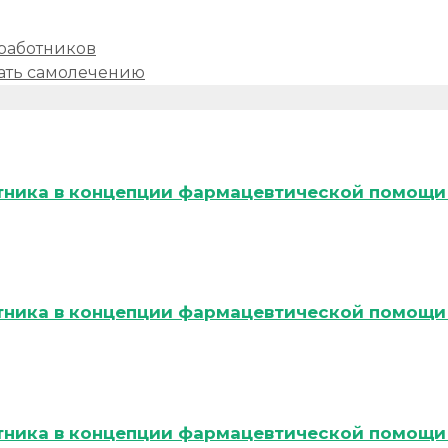
работников
чать самолечению
тника в концепции фармацевтической помощи 
тника в концепции фармацевтической помощи 
тника в концепции фармацевтической помощи 