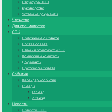
Структура НФП
Руководство
Уставные документы
Членство
Для специалистов
СПК
Положение о Совете
Состав совета
Планы и отчетность СПК
Комиссии и комитеты
Документы
Протоколы Совета
События
Календарь событий
Съезды
1 Съезд
2 Съезд
Новости
Новости НФП