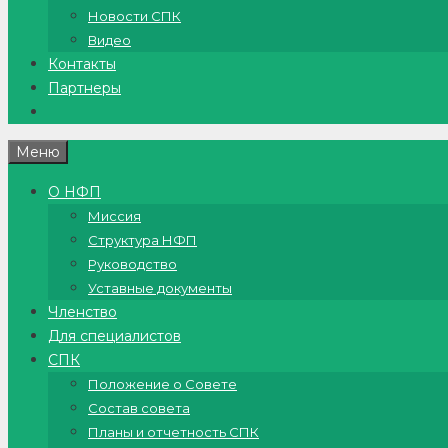
Новости СПК
Видео
Контакты
Партнеры
Меню
О НФП
Миссия
Структура НФП
Руководство
Уставные документы
Членство
Для специалистов
СПК
Положение о Совете
Состав совета
Планы и отчетность СПК