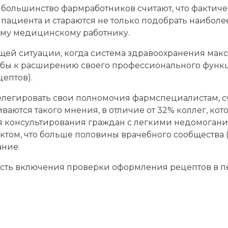
 большинство фармработников считают, что фактич
 пациента и стараются не только подобрать наибол
ому медицинскому работнику.
щей ситуации, когда система здравоохранения мак
ь бы к расширению своего профессионального функ
ептов).
елегировать свои полномочия фармспециалистам, 
ются такого мнения, в отличие от 32% коллег, кото
 консультирования граждан с легкими недомогания
ктом, что больше половины врачебного сообщества (
ание.
сть включения проверки оформления рецептов в 