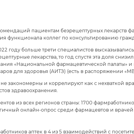
комендаций пациентам безрецептурных лекарств фа
ия функционала коллег по консультированию гражд
022 году больше трети специалистов высказывались 
ептурные лекарства, то год спустя эта доля снизил
вания «Национальной фармацевтической палаты» и 
ов для здоровья (АИТЗ) (есть в распоряжении «МВ
не закономерны и коррелируют как с нехваткой врач
стов здравоохранения.
ентов из всех регионов страны: 1700 фармработнико
гичный онлайн-опрос среди фармацевтов и врачей 
работников аптек в 4 из 5 взаимодействий с посети