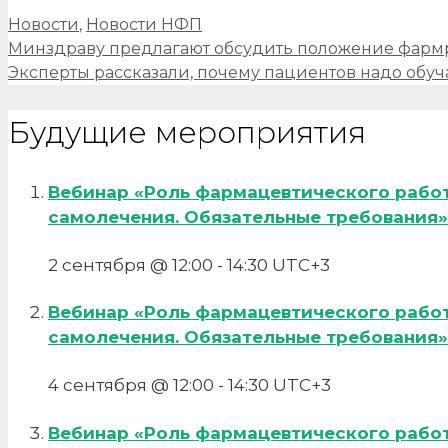
Рубрики
Новости
,
Новости НФП
Навигация
Минздраву предлагают обсудить положение фарм
записи
Эксперты рассказали, почему пациентов надо обу
Будущие мероприятия
Вебинар «Роль фармацевтического рабо
самолечения. Обязательные требования»
2 сентября @ 12:00
-
14:30
UTC+3
Вебинар «Роль фармацевтического рабо
самолечения. Обязательные требования»
4 сентября @ 12:00
-
14:30
UTC+3
Вебинар «Роль фармацевтического рабо