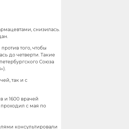
рмацевтами, снизилась.
ан.
против того, чтобы
ась до четверти. Такие
петербургского Союза
»).
ей, так и с
в и 1600 врачей
проходил с мая по
телями консультировали