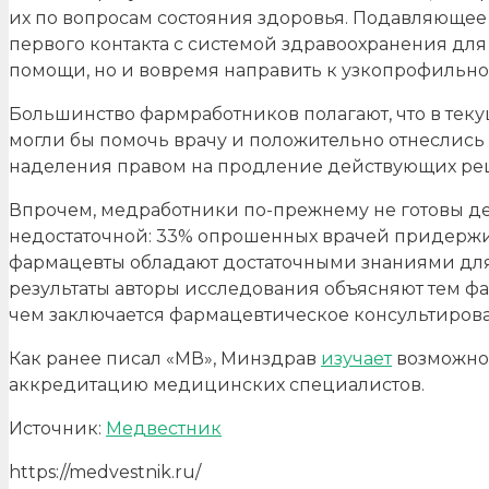
их по вопросам состояния здоровья. Подавляющее
первого контакта с системой здравоохранения для
помощи, но и вовремя направить к узкопрофильн
Большинство фармработников полагают, что в теку
могли бы помочь врачу и положительно отнеслис
наделения правом на продление действующих рец
Впрочем, медработники по-прежнему не готовы д
недостаточной: 33% опрошенных врачей придержива
фармацевты обладают достаточными знаниями для
результаты авторы исследования объясняют тем фа
чем заключается фармацевтическое консультиров
Как ранее писал «МВ», Минздрав
изучает
возможно
аккредитацию медицинских специалистов.
Источник:
Медвестник
https://medvestnik.ru/