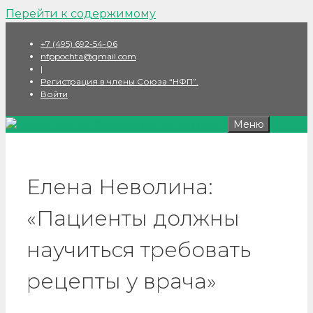
Перейти к содержимому
+7 (495) 692-54-06
nfppochta@gmail.com
|
Регистрация в члены Союза “НФП”.
Войти
Меню
Елена Неволина:
«Пациенты должны
научиться требовать
рецепты у врача»