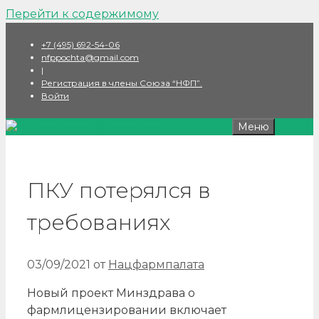
Перейти к содержимому
+7 (495) 692-54-06
nfppochta@gmail.com
|
Регистрация в члены Союза “НФП”.
Войти
Меню
ПКУ потерялся в
требованиях
03/09/2021
от
Нацфармпалата
Новый проект Минздрава о
фармлицензировании включает