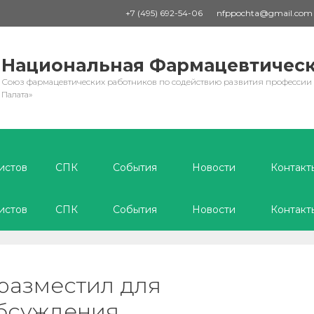
+7 (495) 692-54-06
nfppochta@gmail.com
Национальная Фармацевтическ
Союз фармацевтических работников по содействию развития профессии
Палата»
истов
СПК
События
Новости
Контакт
истов
СПК
События
Новости
Контакт
разместил для
бсуждения