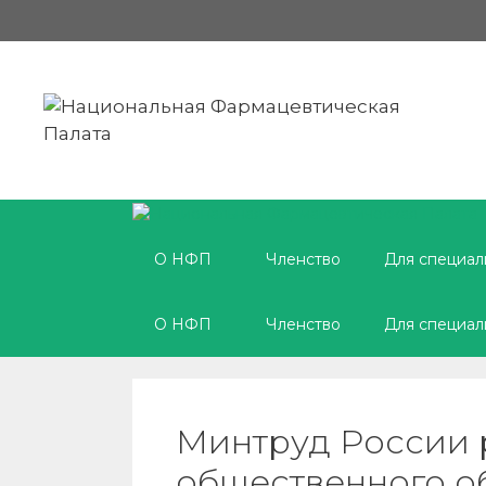
Перейти
к
содержимому
О НФП
Членство
Для специал
О НФП
Членство
Для специал
Минтруд России 
общественного о