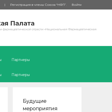
|
Регистрация в члены Союза “НФП”.
Войти
ая Палата
 и фармацевтической отрасли «Национальная Фармацевтическая
ы
Партнеры
ы
Партнеры
Будущие
мероприятия