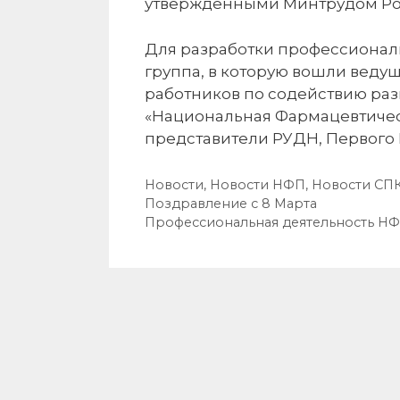
утвержденными Минтрудом Ро
Для разработки профессионал
группа, в которую вошли веду
работников по содействию ра
«Национальная Фармацевтическ
представители РУДН, Первого 
Рубрики
Новости
,
Новости НФП
,
Новости СП
Навигация
Поздравление с 8 Марта
записи
Профессиональная деятельность Н