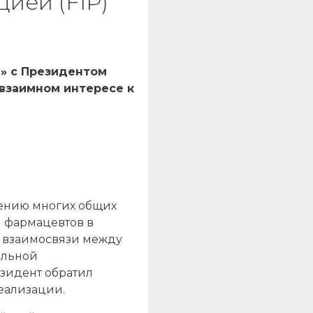
ией (FIP)
» с Президентом
взаимном интересе к
шению многих общих
и фармацевтов в
й взаимосвязи между
альной
езидент обратил
реализации.