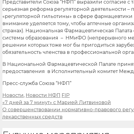
Представители Союза “НФП” выразили согласие с 
серьезная реформа регуляторной деятельности – 
«регуляторной гильотины» в сфере фармацевтики
внимание уделяется тому, чтобы аптечные организ
странах). Национальная Фармацевтическая Палата
системы образования – НМиФО (непрерывного мед
решении которых тоже мог бы пригодиться зарубе
обязательность членства в профессиональной орга
В Национальной Фармацевтической Палате принято
предоставления в Исполнительный комитет Меж
Пресс-служба Союза “НФП”
Рубрики
Метки
Новости
,
Новости НФП
FIP
Навигация
«7 дней за 7 минут» с Марией Литвиновой
записи
О совершенствовании нормативно-правового рег
лекарственных средств