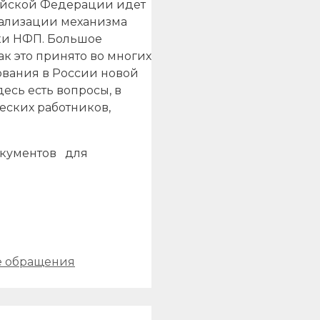
сийской Федерации идет
еализации механизма
ки НФП. Большое
к это принято во многих
ования в России новой
сь есть вопросы, в
еских работников,
окументов для
е обращения