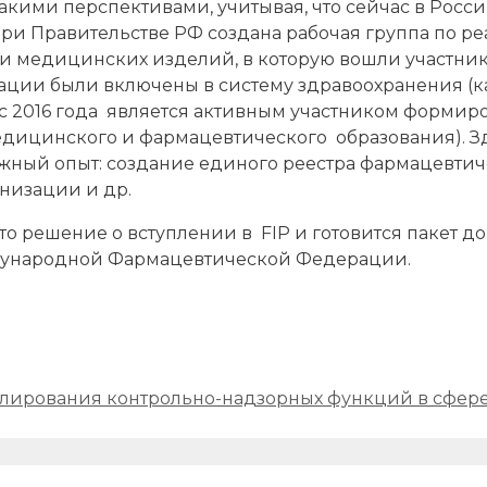
такими перспективами, учитывая, что сейчас в Рос
при Правительстве РФ создана рабочая группа по р
 и медицинских изделий, в которую вошли участни
ации были включены в систему здравоохранения (ка
 с 2016 года является активным участником формир
ицинского и фармацевтического образования). Зде
жный опыт: создание единого реестра фармацевтич
низации и др.
 решение о вступлении в FIP и готовится пакет д
дународной Фармацевтической Федерации.
улирования контрольно-надзорных функций в сфер