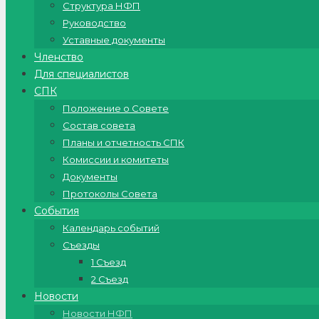
Структура НФП
Руководство
Уставные документы
Членство
Для специалистов
СПК
Положение о Совете
Состав совета
Планы и отчетность СПК
Комиссии и комитеты
Документы
Протоколы Совета
События
Календарь событий
Съезды
1 Съезд
2 Съезд
Новости
Новости НФП