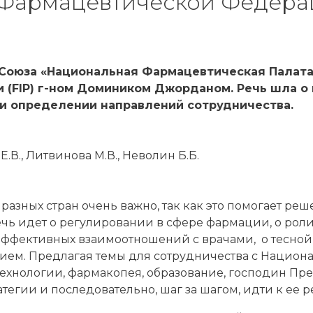
Фармацевтической Федерац
 Союза «Национальная Фармацевтическая Палата
 (
FIP
) г-ном Домиником Джорданом. Речь шла о 
и определении направлений сотрудничества.
Е.В., Литвинова М.В., Неволин Б.Б.
зных стран очень важно, так как это помогает ре
чь идет о регулировании в сфере фармации, о рол
эффективных взаимоотношений с врачами, о тесно
ием. Предлагая темы для сотрудничества с Национ
технологии, фармакопея, образование, господин Пр
егии и последовательно, шаг за шагом, идти к ее 