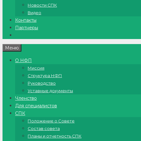
Новости СПК
Видео
Контакты
Партнеры
Меню
О НФП
Миссия
Структура НФП
Руководство
Уставные документы
Членство
Для специалистов
СПК
Положение о Совете
Состав совета
Планы и отчетность СПК