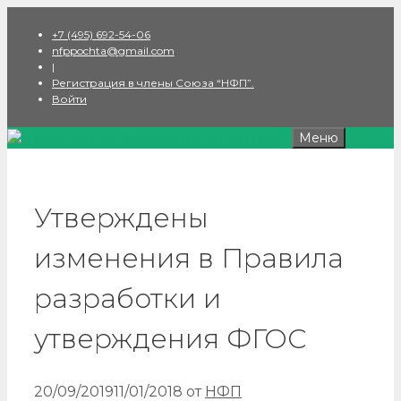
Перейти
+7 (495) 692-54-06
к
nfppochta@gmail.com
содержимому
|
Регистрация в члены Союза “НФП”.
Войти
Меню
Утверждены
изменения в Правила
разработки и
утверждения ФГОС
20/09/2019
11/01/2018
от
НФП