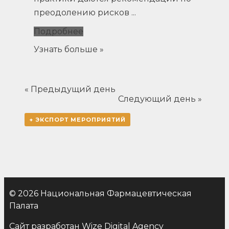
преодолению рисков ...
Подробнее
Вебинар
«Роль
Узнать больше »
фармацевтического
работника
в
«
Предыдущий день
Следующий день
»
концепции
фармацевтической
+ ЭКСПОРТ МЕРОПРИЯТИЙ
помощи
и
ответственного
самолечения.
Обязательные
© 2026 Национальная Фармацевтическая
требования»
Палата
Сайт разработан
Wize Digital Agency