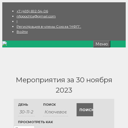
Перейти
+7 (495) 692-54-06
к
nfppochta@gmail.com
содержимому
|
Регистрация в члены Союза “НФП”.
Войти
Меню
Мероприятия за 30 ноября
2023
Поиск
Мероприятия
ДЕНЬ
ПОИСК
Мероприятие
Поиск
и
виды
ПРОСМОТРЕТЬ КАК
просмотр
навигации