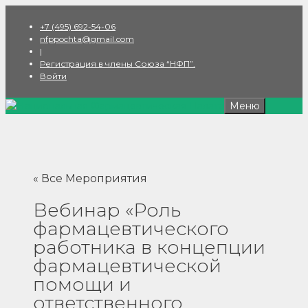
Перейти
+7 (495) 692-54-06
к
nfppochta@gmail.com
содержимому
|
Регистрация в члены Союза “НФП”.
Войти
Меню
« Все Мероприятия
Вебинар «Роль
фармацевтического
работника в концепции
фармацевтической
помощи и
ответственного