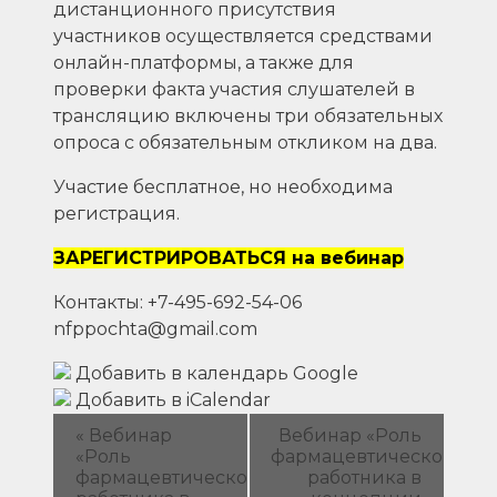
дистанционного присутствия
участников осуществляется средствами
онлайн-платформы, а также для
проверки факта участия слушателей в
трансляцию включены три обязательных
опроса с обязательным откликом на два.
Участие бесплатное, но необходима
регистрация.
ЗАРЕГИСТРИРОВАТЬСЯ на вебинар
Контакты: +7-495-692-54-06
nfppochta@gmail.com
Добавить в календарь Google
Добавить в iCalendar
Навигация
«
Вебинар
Вебинар «Роль
«Роль
фармацевтического
Мероприятие
фармацевтического
работника в