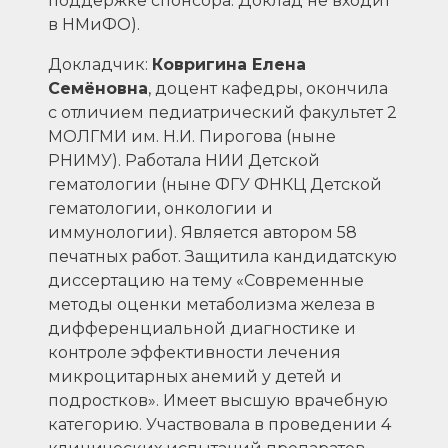
поддержке спонсора. Доклад не входит
в НМиФО).
Докладчик:
Ковригина Елена
Семёновна
, доцент кафедры, окончила
с отличием педиатрический факультет 2
МОЛГМИ им. Н.И. Пирогова (ныне
РНИМУ). Работала НИИ Детской
гематологии (ныне ФГУ ФНКЦ Детской
гематологии, онкологии и
иммунологии). Является автором 58
печатных работ. Защитила кандидатскую
диссертацию на тему «Современные
методы оценки метаболизма железа в
дифференциальной диагностике и
контроле эффективности лечения
микроцитарных анемий у детей и
подростков». Имеет высшую врачебную
категорию. Участвовала в проведении 4