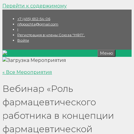
Перейти к содержимому
+7 (495) 692-54-06
nfppochta@gmail.com
|
Регистрация в члены Союза “НФП”.
Войти
Меню
« Все Мероприятия
Вебинар «Роль
фармацевтического
работника в концепции
фармацевтической