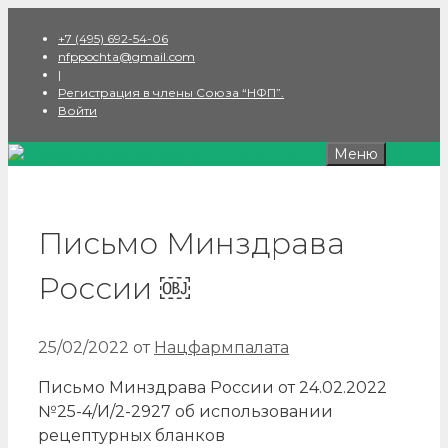
Перейти
+7 (495) 692-54-06
к
nfppochta@gmail.com
содержимому
|
Регистрация в члены Союза “НФП”.
Войти
Меню
Письмо Минздрава
России ￼
25/02/2022
от
Нацфармпалата
Письмо Минздрава России от 24.02.2022
№25-4/И/2-2927 об использовании
рецептурных бланков