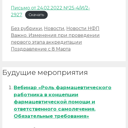
Письмо от 24.02.2022 №25-4/И/2-
2927
Скачать
Рубрики
Без рубрики
,
Новости
,
Новости НФП
Навигация
Важно. Изменения при проведении
записи
первого этапа аккредитации
Поздравление с 8 Марта
Будущие мероприятия
Вебинар «Роль фармацевтического
работника в концепции
фармацевтической помощи и
ответственного самолечения.
Обязательные требования»